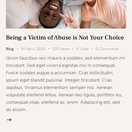
Being a Victim of Abuse is Not Your Choice
Blog
19 April, 2020
125
Views
0
Likes
0
Comments
Qroin faucibus nec mauris a sodales, sed elementum mi
tincidunt. Sed eget viverra egestas nisi in consequat.
Fusce sodales augue a accumsan. Cras sollicitudin,
ipsum eget blandit pulvinar. Integer tincidunt. Cras
dapibus. Vivamus elementum semper nisi. Aenean
vulputate eleifend tellus. Aenean leo ligula, porttitor eu,
consequat vitae, eleifend ac, enim. Adipiscing elit, sed
do eiusm…