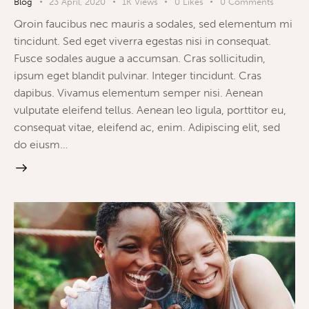
Blog
23 April, 2020
1K
Views
0
Likes
0
Comments
Qroin faucibus nec mauris a sodales, sed elementum mi
tincidunt. Sed eget viverra egestas nisi in consequat.
Fusce sodales augue a accumsan. Cras sollicitudin,
ipsum eget blandit pulvinar. Integer tincidunt. Cras
dapibus. Vivamus elementum semper nisi. Aenean
vulputate eleifend tellus. Aenean leo ligula, porttitor eu,
consequat vitae, eleifend ac, enim. Adipiscing elit, sed
do eiusm…