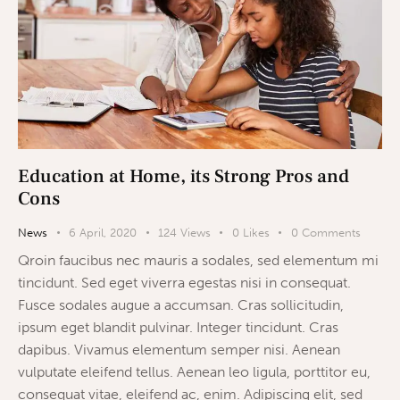
Education at Home, its Strong Pros and
Cons
News
6 April, 2020
124
Views
0
Likes
0
Comments
Qroin faucibus nec mauris a sodales, sed elementum mi
tincidunt. Sed eget viverra egestas nisi in consequat.
Fusce sodales augue a accumsan. Cras sollicitudin,
ipsum eget blandit pulvinar. Integer tincidunt. Cras
dapibus. Vivamus elementum semper nisi. Aenean
vulputate eleifend tellus. Aenean leo ligula, porttitor eu,
consequat vitae, eleifend ac, enim. Adipiscing elit, sed